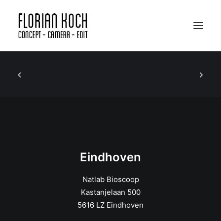
Portfolio
Bio
Apparatuur
SHOWREEL
EINDHOVEN
Eindhoven
AMSTERDAM
Natlab Bioscoop
Kastanjelaan 500
5616 LZ Eindhoven