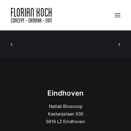
Portfolio
Bio
Apparatuur
SHOWREEL
EINDHOVEN
Eindhoven
AMSTERDAM
Natlab Bioscoop
Kastanjelaan 500
5616 LZ Eindhoven