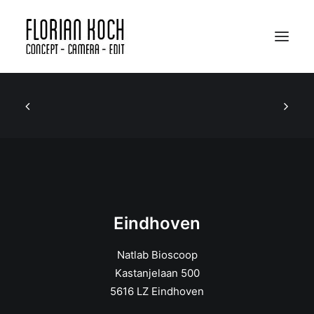
Portfolio
Bio
Apparatuur
SHOWREEL
EINDHOVEN
Eindhoven
AMSTERDAM
Natlab Bioscoop
Kastanjelaan 500
5616 LZ Eindhoven